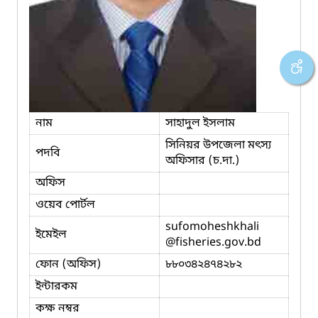
নাম
সাহাদুল ইসলাম
সিনিয়র উপজেলা মৎস্য
পদবি
অফিসার (চ.দা.)
অফিস
ওয়েব পোর্টল
sufomoheshkhali
ইমেইল
@fisheries.gov.bd
ফোন (অফিস)
৮৮০৩৪২৪৭৪২৮২
ইন্টারকম
কক্ষ নম্বর