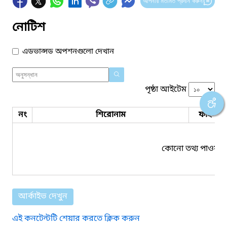
আপনার মতামত প্রদান করুন
নোটিশ
এডভান্সড অপশনগুলো দেখান
পৃষ্ঠা আইটেম
নং
শিরোনাম
ফাইল সম
কোনো তথ্য পাওয়া য
আর্কাইভ দেখুন
এই কনটেন্টটি শেয়ার করতে ক্লিক করুন